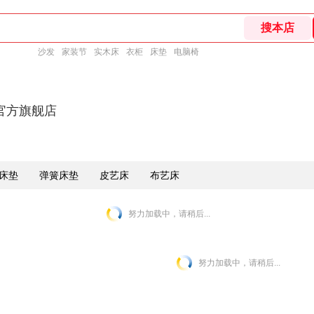
沙发
家装节
实木床
衣柜
床垫
电脑椅
官方旗舰店
床垫
弹簧床垫
皮艺床
布艺床
努力加载中，请稍后...
努力加载中，请稍后...