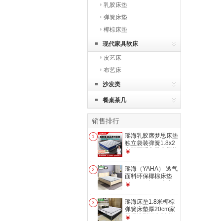
乳胶床垫
弹簧床垫
椰棕床垫
现代家具软床
皮艺床
布艺床
沙发类
餐桌茶几
销售排行
瑶海乳胶席梦思床垫
1
独立袋装弹簧1.8x2
米双面睡主卧室椰棕
￥
床垫子 双人 独袋簧
+蛋壳棉+乳胶+3e棕
瑶海（YAHA） 透气
2
不同侧 1500*2000
面料环保椰棕床垫
1.2m1.5米1.8米定
￥
制折叠棕垫 环保床
垫 厚6cm+白色面料
瑶海床垫1.8米椰棕
3
+灰色围边
弹簧床垫厚20cm家
1500*2000
用经济型可定制 整
￥