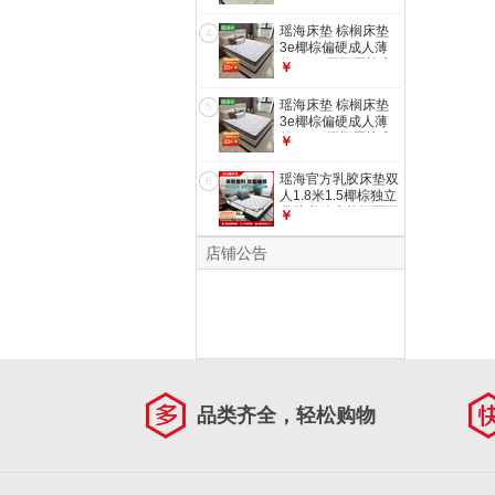
网弹簧+3E椰棕
1500*1900
瑶海床垫 棕榈床垫
4
3e椰棕偏硬成人薄
的13cm厚椰用棕床
￥
垫1.8x2.0米1.5m
【椰棕-乳胶-软硬双
瑶海床垫 棕榈床垫
5
面】14cm
3e椰棕偏硬成人薄
1800*2000
的13cm厚椰用棕床
￥
垫1.8x2.0米1.5m
【椰棕-乳胶-软硬双
瑶海官方乳胶床垫双
6
面】14cm
人1.8米1.5椰棕独立
1500*2000
袋装弹簧床垫双面两
￥
用 邦尼尔弹簧+1CM
乳胶+3E椰棕+针织
店铺公告
1500*2000
品类齐全，轻松购物